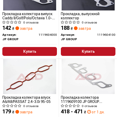
Прокладка колектора випуск
Прокладка, выпускной
Caddy II/Golf/Polo/Octavia 1.0-
коллектор
1.6i 91-
0 отзывов
0 отзывов
142
188
₴
завтра
₴
завтра
Артикул:
1119604000
Артикул:
1119604100
JP GROUP
JP GROUP
Купить
Купить
Прокладка колектора впуск
Прокладка колектора
A6/A8/PASSAT 2.4-3.0i 95-05
1119609100 JP GROUP
(QUINTON HAZELL)
0 отзывов
0 отзывов
179
418 - 471
₴
завтра
₴
от 1 дн.