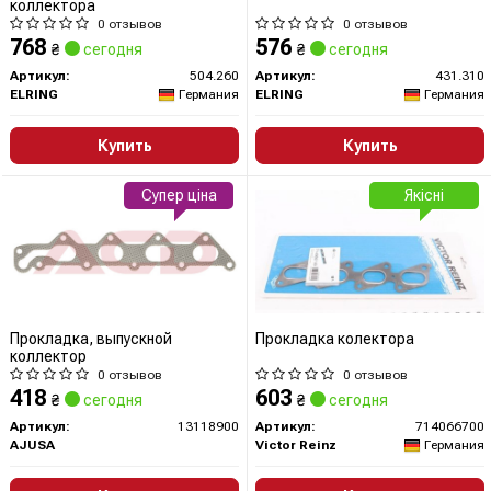
коллектора
0 отзывов
0 отзывов
768
576
₴
сегодня
₴
сегодня
Артикул:
504.260
Артикул:
431.310
ELRING
Германия
ELRING
Германия
Купить
Купить
Супер ціна
Якісні
Прокладка, выпускной
Прокладка колектора
коллектор
0 отзывов
0 отзывов
418
603
₴
сегодня
₴
сегодня
Артикул:
13118900
Артикул:
714066700
AJUSA
Victor Reinz
Германия