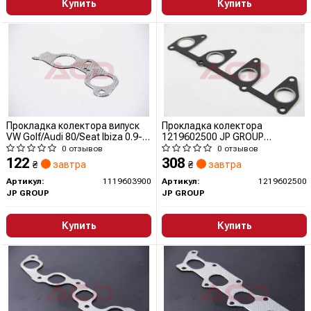
Купить
Купить
Прокладка колектора випуск
Прокладка колектора
VW Golf/Audi 80/Seat Ibiza 0.9-
1219602500 JP GROUP
1.4 i/D 73-01
(QUINTON HAZELL)
0 отзывов
0 отзывов
122
308
₴
завтра
₴
завтра
Артикул:
1119603900
Артикул:
1219602500
JP GROUP
JP GROUP
Купить
Купить