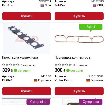
Артикул:
MS97204
Артикул:
MS97089
Fel-Pro
США
Fel-Pro
США
Купить
Купить
Якісні
Прокладка коллектора
Прокладка коллектора
0 отзывов
0 отзывов
329
300
₴
сегодня
₴
сегодня
Артикул:
148.190
Артикул:
711019600
ELRING
Германия
Victor Reinz
Германия
Купить
Купить
Супер ціна
Супер ціна