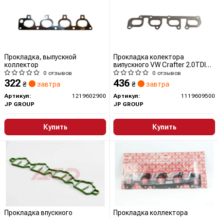
Прокладка, выпускной
Прокладка колектора
коллектор
випускного VW Crafter 2.0TDI
1119609500 JP GROUP
0 отзывов
0 отзывов
(QUINTON HAZELL)
322
436
₴
завтра
₴
завтра
Артикул:
1219602900
Артикул:
1119609500
JP GROUP
JP GROUP
Купить
Купить
Прокладка впускного
Прокладка коллектора