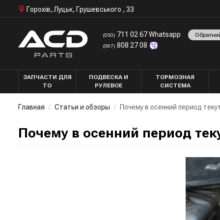
Горохів, Луцьк, Грушевського , 33
711 02 67 Whatsapp
Обратни
(050)
808 27 08
(067)
ЗАПЧАСТИ ДЛЯ
ПОДВЕСКА И
ТОРМОЗНАЯ
ТО
РУЛЕВОЕ
СИСТЕМА
Главная
Статьи и обзоры
Почему в осенний период теку
Почему в осенний период тек