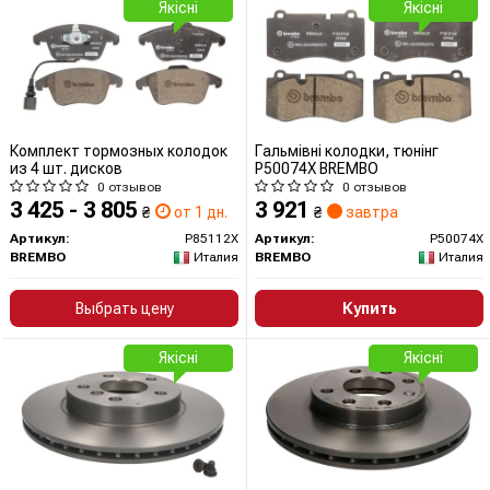
Якісні
Якісні
Комплект тормозных колодок
Гальмівні колодки, тюнінг
из 4 шт. дисков
P50074X BREMBO
0 отзывов
0 отзывов
3 425 - 3 805
3 921
₴
от 1 дн.
₴
завтра
Артикул:
P85112X
Артикул:
P50074X
BREMBO
Италия
BREMBO
Италия
Выбрать цену
Купить
Якісні
Якісні