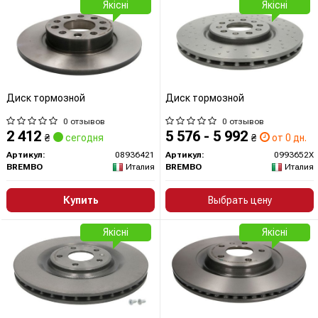
Якісні
Якісні
Диск тормозной
Диск тормозной
0 отзывов
0 отзывов
2 412
5 576 - 5 992
₴
сегодня
₴
от 0 дн.
Артикул:
08936421
Артикул:
0993652X
BREMBO
Италия
BREMBO
Италия
Купить
Выбрать цену
Якісні
Якісні