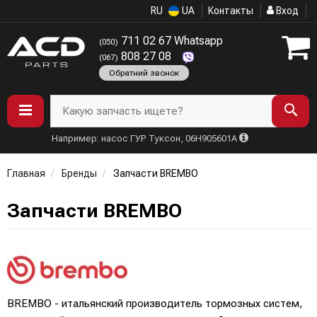
RU
UA
Контакты
Вход
711 02 67 Whatsapp
(050)
808 27 08
(067)
Обратний звонок
Какую запчасть ищете?
Например: насос ГУР Туксон, 06H905601A
Главная
Бренды
Запчасти BREMBO
Запчасти BREMBO
BREMBO - итальянский производитель тормозных систем,