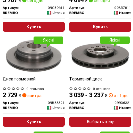
3 707
4 094
₴
сегодня
₴
сегодня
Артикул:
09C89611
Артикул:
09B57011
BREMBO
Италия
BREMBO
Италия
Купить
Купить
Якісні
Якісні
Диск тормозной
Тормозной диск
0 отзывов
0 отзывов
2 729
3 039 - 3 237
₴
завтра
₴
от 1 дн.
Артикул:
09B33821
Артикул:
09936321
BREMBO
Италия
BREMBO
Италия
Купить
Выбрать цену