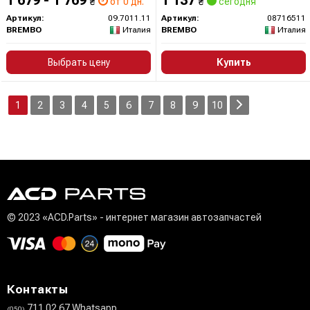
1 679 - 1 769
1 137
₴
от 0 дн.
₴
сегодня
Артикул:
09.7011.11
Артикул:
08716511
BREMBO
Италия
BREMBO
Италия
Выбрать цену
Купить
1
2
3
4
5
6
7
8
9
10
© 2023 «ACD.Parts» - интернет магазин автозапчастей
Контакты
711 02 67 Whatsapp
(050)