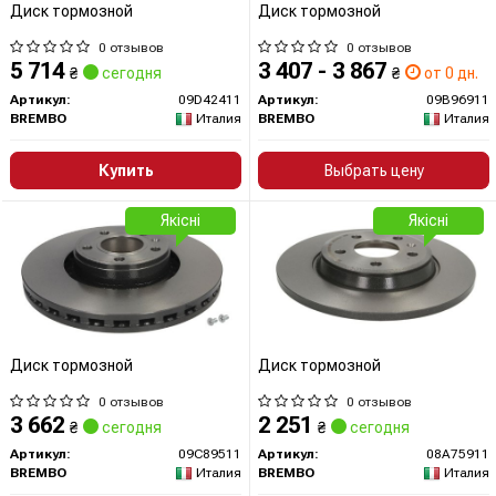
Диск тормозной
Диск тормозной
0 отзывов
0 отзывов
5 714
3 407 - 3 867
₴
сегодня
₴
от 0 дн.
Артикул:
09D42411
Артикул:
09B96911
BREMBO
Италия
BREMBO
Италия
Купить
Выбрать цену
Якісні
Якісні
Диск тормозной
Диск тормозной
0 отзывов
0 отзывов
3 662
2 251
₴
сегодня
₴
сегодня
Артикул:
09C89511
Артикул:
08A75911
BREMBO
Италия
BREMBO
Италия