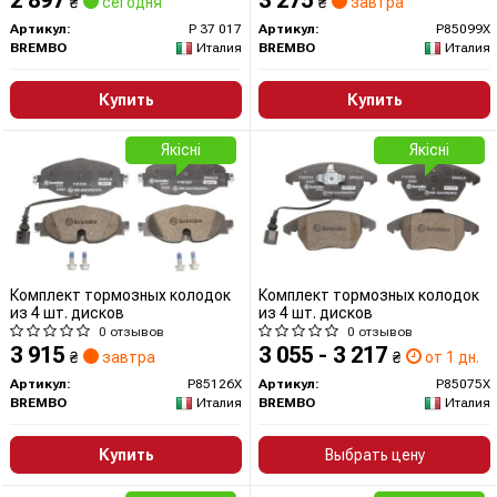
2 897
3 275
₴
сегодня
₴
завтра
Артикул:
P 37 017
Артикул:
P85099X
BREMBO
Италия
BREMBO
Италия
Купить
Купить
Якісні
Якісні
Комплект тормозных колодок
Комплект тормозных колодок
из 4 шт. дисков
из 4 шт. дисков
0 отзывов
0 отзывов
3 915
3 055 - 3 217
₴
завтра
₴
от 1 дн.
Артикул:
P85126X
Артикул:
P85075X
BREMBO
Италия
BREMBO
Италия
Купить
Выбрать цену