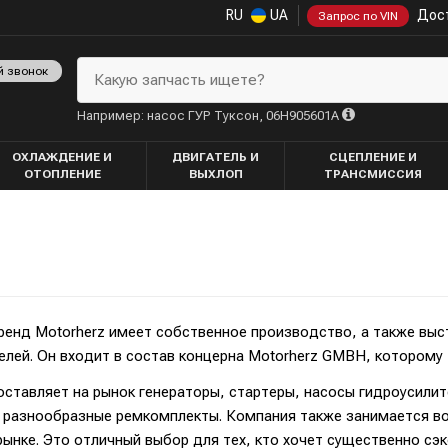
RU
UA
Дост
Запрос по VIN
й звонок
Какую запчасть ищете?
Например: насос ГУР Туксон, 06H905601A
ОХЛАЖДЕНИЕ И
ДВИГАТЕЛЬ И
СЦЕПЛЕНИЕ И
ОТОПЛЕНИЕ
ВЫХЛОП
ТРАНСМИССИЯ
енд Motorherz имеет собственное производство, а также выст
лей. Он входит в состав концерна Motorherz GMBH, которому 
оставляет на рынок генераторы, стартеры, насосы гидроусилит
 разнообразные ремкомплекты. Компания также занимается вос
ынке. Это отличный выбор для тех, кто хочет существенно сэ