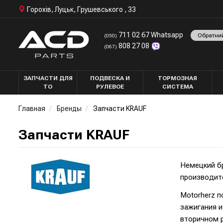
Горохів, Луцьк, Грушевського , 33
711 02 67 Whatsapp
Обратни
(050)
808 27 08
(067)
ЗАПЧАСТИ ДЛЯ
ПОДВЕСКА И
ТОРМОЗНАЯ
ТО
РУЛЕВОЕ
СИСТЕМА
Главная
Бренды
Запчасти KRAUF
Запчасти KRAUF
Немецкий бр
производите
Motorherz п
зажигания и
вторичном р