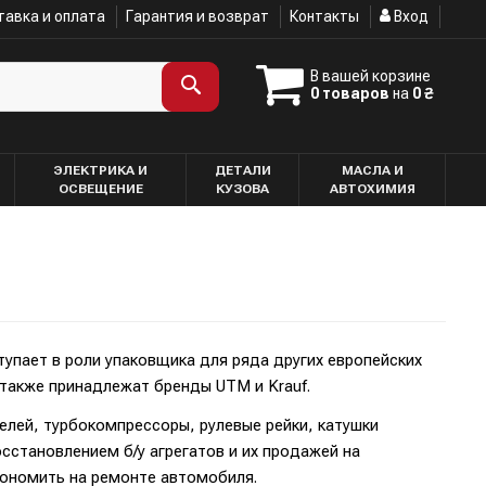
авка и оплата
Гарантия и возврат
Контакты
Вход
В вашей корзине
0 товаров
на
0 ₴
ЭЛЕКТРИКА И
ДЕТАЛИ
МАСЛА И
ОСВЕЩЕНИЕ
КУЗОВА
АВТОХИМИЯ
упает в роли упаковщика для ряда других европейских
также принадлежат бренды UTM и Krauf.
елей, турбокомпрессоры, рулевые рейки, катушки
становлением б/у агрегатов и их продажей на
кономить на ремонте автомобиля.