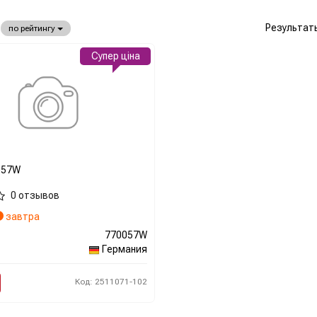
Результат
по рейтингу
Супер ціна
057W
0 отзывов
завтра
770057W
Германия
Код: 2511071-102