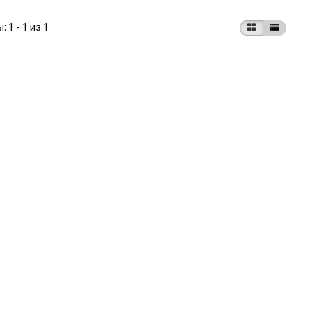
ы:
1 - 1 из 1