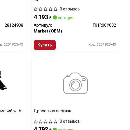
0 отзывов
4 193
₴
сегодня
28124938
Артикул:
F01R00Y002
Market (OEM)
д: 2251923-45
Код: 2251925-45
Купить
рмовий with
Дросельна заслінка
0 отзывов
4 792