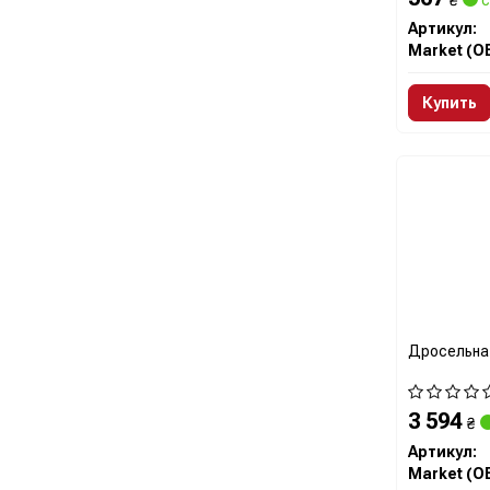
₴
с
Артикул:
Market (O
Купить
Дросельна 
3 594
₴
Артикул:
Market (O