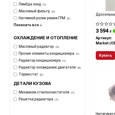
Лямбда зонд
(1)
Масляный фильтр
(2)
Дросельна 
Натяжной ролик ремня ГРМ
(2)
Показать все ↓
3 594
₴
ОХЛАЖДЕНИЕ И ОТОПЛЕНИЕ
Артикул:
Market (O
Масляный радиатор
(3)
Прочие элементы кондиционера
(1)
Купить
Радиатор кондиционера
(1)
Радиатор охлаждения двигателя
(4)
Термостат
(2)
ДЕТАЛИ КУЗОВА
Механизм стеклоочистителя
(1)
Решетка радиатора
(1)
Натягувач 