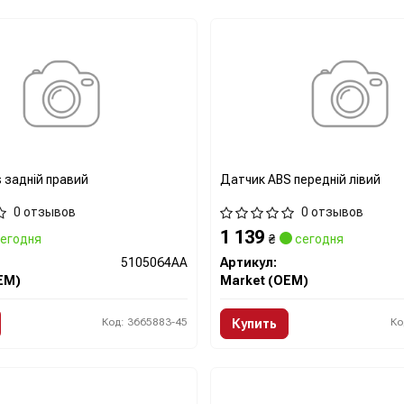
 задній правий
Датчик ABS передній лівий
0 отзывов
0 отзывов
1 139
егодня
₴
сегодня
5105064AA
Артикул:
EM)
Market (OEM)
Код: 3665883-45
Ко
Купить