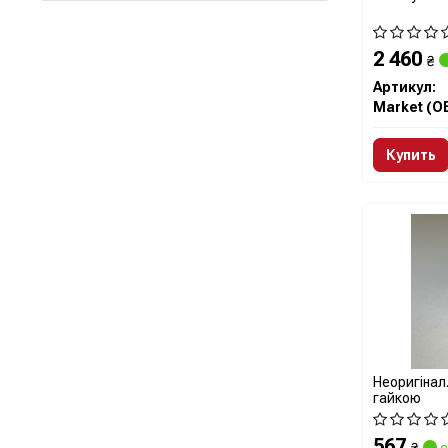
2 460
₴
Артикул:
Market (O
Купить
Неоригінал
гайкою
567