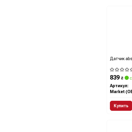
Датчик abs
839
₴
с
Артикул:
Market (O
Купить