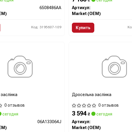
егодня
₴
сегодня
6508486AA
Артикул:
EM)
Market (OEM)
Код: 3195607-109
Ко
Купить
заслінка
Дросельна заслінка
0 отзывов
0 отзывов
3 594
сегодня
₴
сегодня
06A133064J
Артикул:
EM)
Market (OEM)