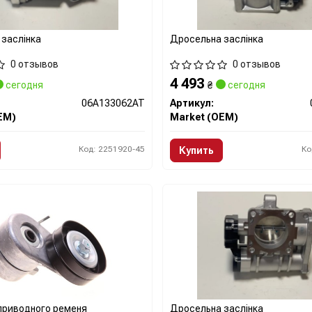
заслінка
Дросельна заслінка
0 отзывов
0 отзывов
4 493
сегодня
₴
сегодня
06A133062AT
Артикул:
EM)
Market (OEM)
Код: 2251920-45
Ко
Купить
приводного ременя
Дросельна заслінка