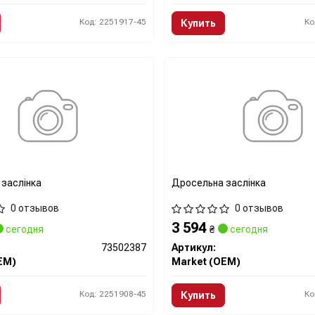
Код: 2251917-45
Ко
Купить
заслінка
Дросельна заслінка
0 отзывов
0 отзывов
3 594
сегодня
₴
сегодня
73502387
Артикул:
EM)
Market (OEM)
Код: 2251908-45
Ко
Купить