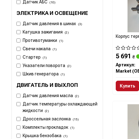
Датчик АБС
(10)
ЭЛЕКТРИКА И ОСВЕЩЕНИЕ
Датчик давления в шинах
(3)
Катушка зажигания
(2)
Корпус тер
Противотуманки
(1)
Свечи накала
(1)
5 691
₴
Стартер
(1)
Артикул:
Указатели поворота
(2)
Market (O
Шкив генератора
(1)
ДВИГАТЕЛЬ И ВЫХЛОП
Купить
Датчик давления масла
(2)
Датчик температуры охлаждающей
жидкости
(2)
Дроссельная заслонка
(15)
Комплекты прокладок
(1)
Крышка бензобака
(1)