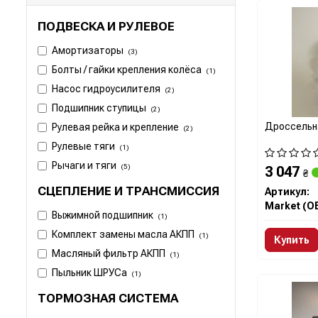
ПОДВЕСКА И РУЛЕВОЕ
Амортизаторы
(3)
Болты / гайки крепления колёса
(1)
Насос гидроусилителя
(2)
Подшипник ступицы
(2)
Дроссельн
Рулевая рейка и крепление
(2)
Рулевые тяги
(1)
Рычаги и тяги
(5)
3 047
₴
СЦЕПЛЕНИЕ И ТРАНСМИССИЯ
Артикул:
Market (O
Выжимной подшипник
(1)
Комплект замены масла АКПП
(1)
Купить
Масляный фильтр АКПП
(1)
Пыльник ШРУСа
(1)
ТОРМОЗНАЯ СИСТЕМА