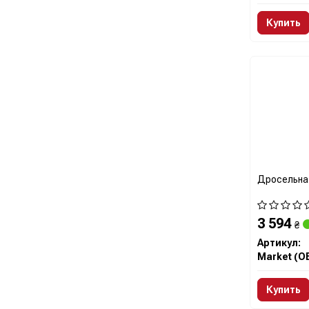
Купить
Дросельна 
3 594
₴
Артикул:
Market (O
Купить