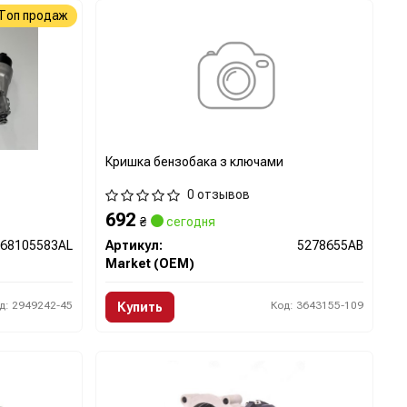
Топ продаж
Кришка бензобака з ключами
0 отзывов
692
₴
сегодня
68105583AL
Артикул:
5278655AB
Market (OEM)
д: 2949242-45
Код: 3643155-109
Купить