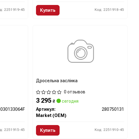
д: 2251919-45
Код: 2251918-45
Купить
Дросельна заслінка
0 отзывов
3 295
₴
сегодня
030133064F
Артикул:
280750131
Market (OEM)
д: 2251915-45
Код: 2251910-45
Купить