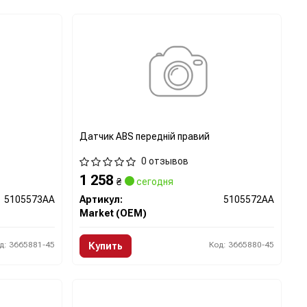
Датчик ABS передній правий
0 отзывов
1 258
₴
сегодня
5105573AA
Артикул:
5105572AA
Market (OEM)
д: 3665881-45
Код: 3665880-45
Купить