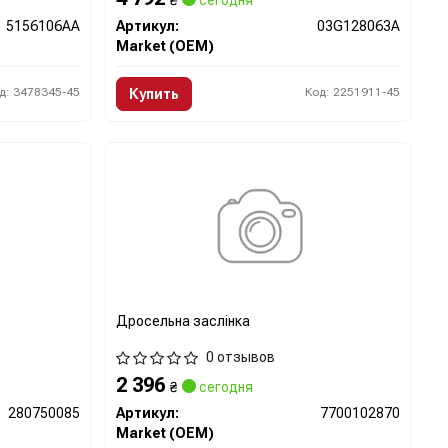
₴
сегодня
5156106AA
Артикул:
03G128063A
Market (OEM)
д: 3478345-45
Код: 2251911-45
Купить
Дросельна заслінка
0 отзывов
2 396
₴
сегодня
280750085
Артикул:
7700102870
Market (OEM)