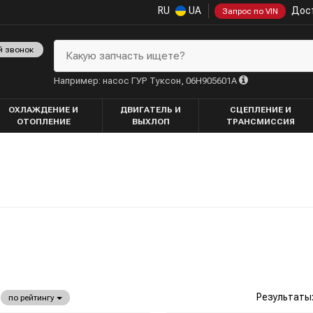
RU
UA
Дост
Запрос по VIN
й звонок
Какую запчасть ищете?
Например: насос ГУР Туксон, 06H905601A
ОХЛАЖДЕНИЕ И
ДВИГАТЕЛЬ И
СЦЕПЛЕНИЕ И
ОТОПЛЕНИЕ
ВЫХЛОП
ТРАНСМИССИЯ
Результаты
по рейтингу