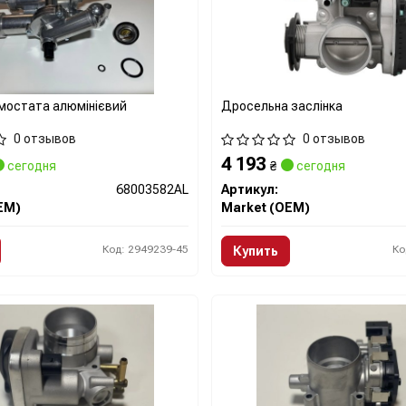
мостата алюмінієвий
Дросельна заслінка
0 отзывов
0 отзывов
4 193
сегодня
₴
сегодня
68003582AL
Артикул:
EM)
Market (OEM)
Код: 2949239-45
Ко
Купить