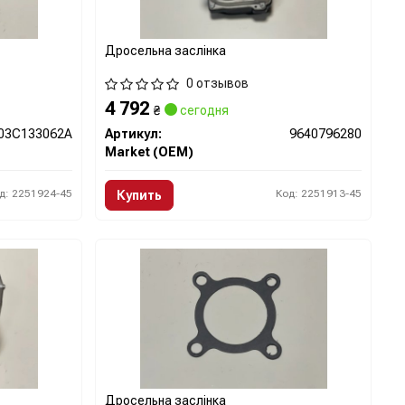
Дросельна заслінка
0 отзывов
4 792
₴
сегодня
03C133062A
Артикул:
9640796280
Market (OEM)
д: 2251924-45
Код: 2251913-45
Купить
Дросельна заслінка