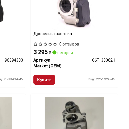
Дросельна заслінка
0 отзывов
3 295
₴
сегодня
96394330
Артикул:
06F133062H
Market (OEM)
д: 2589434-45
Код: 2251926-45
Купить