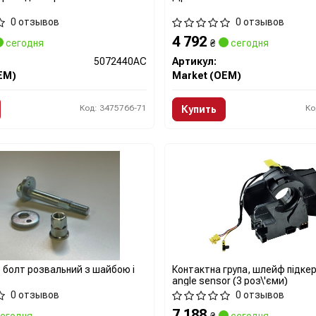
0 отзывов
0 отзывов
4 792
сегодня
₴
сегодня
5072440AC
Артикул:
EM)
Market (OEM)
Код: 3475766-71
Ко
Купить
. болт розвальний з шайбою і
Контактна група, шлейф підке
angle sensor (3 роз\'єми)
0 отзывов
0 отзывов
7 188