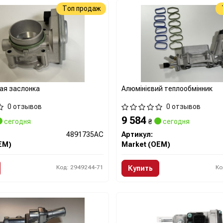
Топ продаж
ая заслонка
Алюмінієвий теплообмінник
0 отзывов
0 отзывов
9 584
сегодня
₴
сегодня
4891735AC
Артикул:
EM)
Market (OEM)
Код: 2949244-71
Ко
Купить