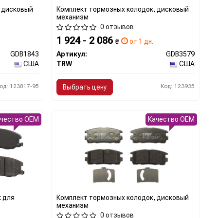
, дисковый
Комплект тормозных колодок, дисковый
механизм
0 отзывов
1 924 - 2 086
₴
от 1 дн.
GDB1843
Артикул:
GDB3579
США
TRW
США
од: 123817-95
Код: 123935
Выбрать цену
ачество OEM
Качество OEM
к для
Комплект тормозных колодок, дисковый
механизм
0 отзывов