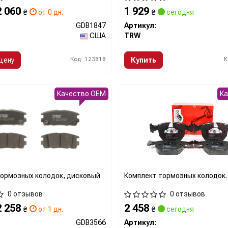
2 060
1 929
₴
от 0 дн.
₴
сегодня
GDB1847
Артикул:
США
TRW
Код: 123818
К
цену
Купить
Качество OEM
К
тормозных колодок, дисковый
Комплект тормозных колодок.
0 отзывов
0 отзывов
2 258
2 458
₴
от 1 дн.
₴
сегодня
GDB3566
Артикул: