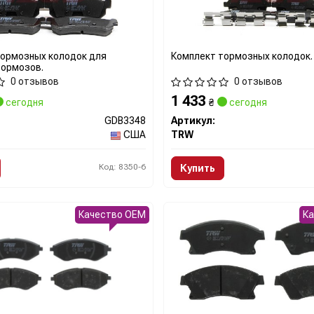
тормозных колодок для
Комплект тормозных колодок.
тормозов.
0 отзывов
0 отзывов
1 433
сегодня
₴
сегодня
GDB3348
Артикул:
США
TRW
Код: 8350-6
Купить
Качество OEM
К