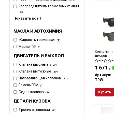
Распределитель тормозных усилий
(6)
Показать все ↓
МАСЛА И АВТОХИМИЯ
Жидкость тормозная
(4)
Масло ГУР
(1)
Комплект т
ДВИГАТЕЛЬ И ВЫХЛОП
дисков
Клапана впускные
(109)
1 671
₴
Клапана выпускные
(89)
Артикул:
Направляющая клапанов
(72)
TRW
Ремень ГРМ
(1)
Седло клапана
Купить
(3)
ДЕТАЛИ КУЗОВА
Тросик сцепления
(45)