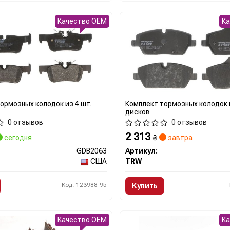
Качество OEM
К
ормозных колодок из 4 шт.
Комплект тормозных колодок и
дисков
0 отзывов
0 отзывов
2 313
сегодня
₴
завтра
GDB2063
Артикул:
США
TRW
Код: 123988-95
Купить
Качество OEM
К