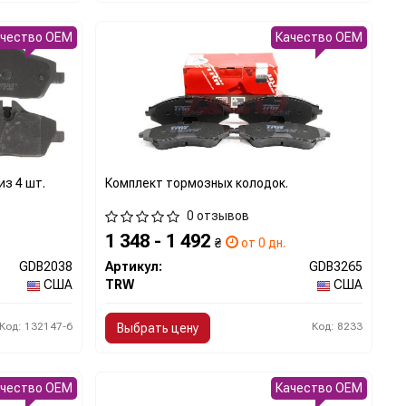
ачество OEM
Качество OEM
з 4 шт.
Комплект тормозных колодок.
0 отзывов
1 348 - 1 492
₴
от 0 дн.
GDB2038
Артикул:
GDB3265
США
TRW
США
Код: 132147-6
Код: 8233
Выбрать цену
ачество OEM
Качество OEM