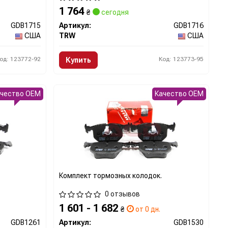
1 764
₴
сегодня
GDB1715
Артикул:
GDB1716
США
TRW
США
од: 123772-92
Код: 123773-95
Купить
ачество OEM
Качество OEM
Комплект тормозных колодок.
0 отзывов
1 601 - 1 682
₴
от 0 дн.
GDB1261
Артикул:
GDB1530