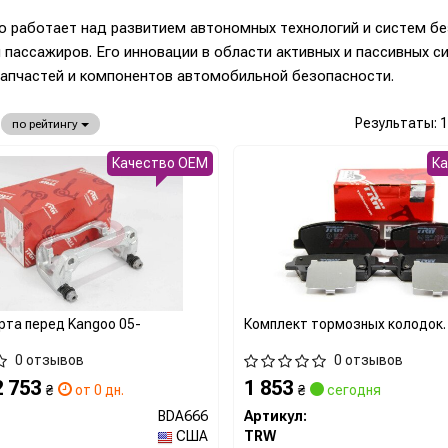
о работает над развитием автономных технологий и систем бе
 пассажиров. Его инновации в области активных и пассивных 
запчастей и компонентов автомобильной безопасности.
Результаты:
1
по рейтингу
Качество OEM
К
рта перед Kangoo 05-
Комплект тормозных колодок.
0 отзывов
0 отзывов
2 753
1 853
₴
от 0 дн.
₴
сегодня
BDA666
Артикул:
США
TRW