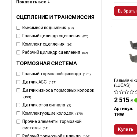
Показать все ↓
Выбрать 
СЦЕПЛЕНИЕ И ТРАНСМИССИЯ
Выжимной подшипник
(29)
Главный цилиндр сцепления
(82)
Комплект сцепления
(26)
Рабочий цилиндр сцепления
(59)
ТОРМОЗНАЯ СИСТЕМА
Главный тормозной цилиндр
(170)
Гальмівні 
Датчик АБС
(197)
(LUCAS)
Датчик износа тормозных колодок
(193)
2 515
₴
Датчик стоп сигнала
(3)
Артикул:
Комплектующие колодок
(375)
TRW
Прочие элементы тормозной
системы
(44)
Купить
Рабочий тормозной цилиндр
(196)