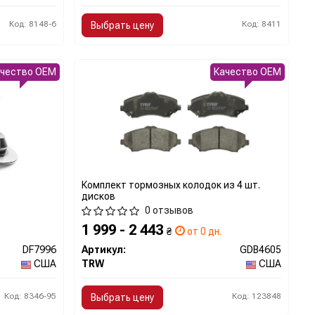
Код: 8148-6
Код: 8411
Выбрать цену
ачество OEM
Качество OEM
Комплект тормозных колодок из 4 шт.
дисков
0 отзывов
1 999 - 2 443
₴
от 0 дн.
DF7996
Артикул:
GDB4605
США
TRW
США
Код: 8346-95
Код: 123848
Выбрать цену