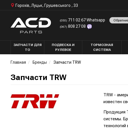
Горохів, Луцьк, Грушевського , 33
711 02 67 Whatsapp
Обратни
(050)
808 27 08
(067)
ЗАПЧАСТИ ДЛЯ
ПОДВЕСКА И
ТОРМОЗНАЯ
ТО
РУЛЕВОЕ
СИСТЕМА
Главная
Бренды
Запчасти TRW
Запчасти TRW
TRW - амер
известен с
Продукция T
системы. Бр
технологий 