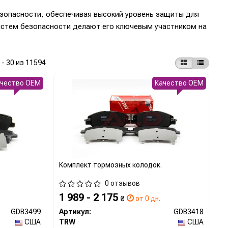
зопасности, обеспечивая высокий уровень защиты для
систем безопасности делают его ключевым участником на
 - 30 из 11594
ачество OEM
Качество OEM
Комплект тормозных колодок.
0 отзывов
1 989 - 2 175
₴
от 0 дн.
GDB3499
Артикул:
GDB3418
США
TRW
США