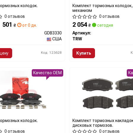
ормозных колодок.
Комплект тормозных колодок
механизм
0 отзывов
0 отзывов
1 501
2 054
₴
от 0 дн.
₴
сегодня
GDB3330
Артикул:
США
TRW
Код: 123628
К
цену
Купить
Качество OEM
К
ормозных колодок.
Комплект тормозных накладо
дисковых тормозов.
0 отзывов
0 отзывов