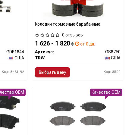
Колодки тормозные барабанные
0 отзывов
1 626 - 1 820
₴
от 0 дн.
GDB1844
Артикул:
GS8760
США
TRW
США
Код: 8431-92
Код: 8502
Выбрать цену
ачество OEM
Качество OEM