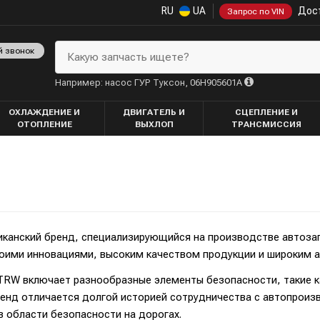
RU
UA
Дост
Запрос по VIN
й звонок
Какую запчасть ищете?
Например: насос ГУР Туксон, 06H905601A
ОХЛАЖДЕНИЕ И
ДВИГАТЕЛЬ И
СЦЕПЛЕНИЕ И
ОТОПЛЕНИЕ
ВЫХЛОП
ТРАНСМИССИЯ
иканский бренд, специализирующийся на производстве автоза
воими инновациями, высоким качеством продукции и широким
RW включает разнообразные элементы безопасности, такие ка
енд отличается долгой историей сотрудничества с автопроиз
в области безопасности на дорогах.