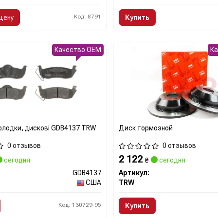
Код: 8791
цену
Купить
Качество OEM
К
колодки, дискові GDB4137 TRW
Диск тормозной
0 отзывов
0 отзывов
2 122
сегодня
₴
сегодня
GDB4137
Артикул:
США
TRW
Код: 130729-95
Купить