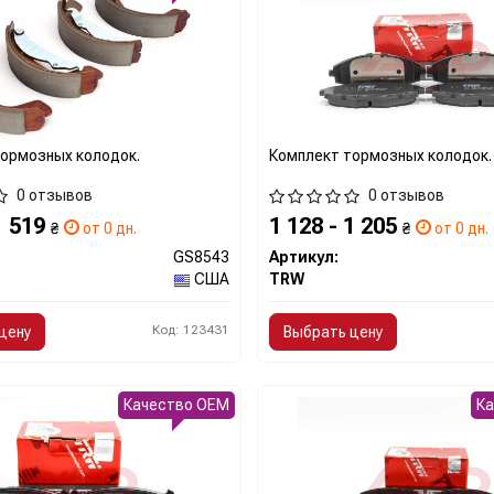
ормозных колодок.
Комплект тормозных колодок.
0 отзывов
0 отзывов
1 519
1 128 - 1 205
₴
от 0 дн.
₴
от 0 дн.
GS8543
Артикул:
США
TRW
Код: 123431
цену
Выбрать цену
Качество OEM
К