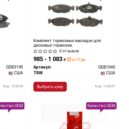
Комплект тормозных накладок для
дисковых тормозов.
0 отзывов
985 - 1 083
₴
от 0 дн.
GDB3195
Артикул:
GDB1040
США
TRW
США
Код: 123536
Код: 123537
Выбрать цену
ачество OEM
Качество OEM