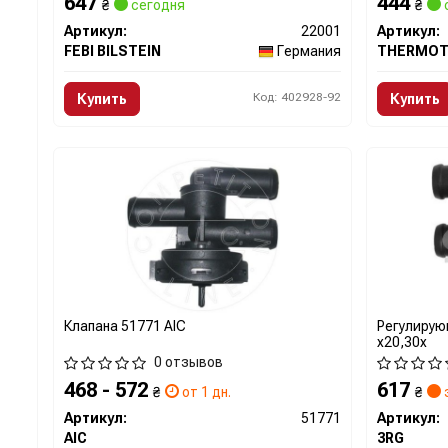
647
444
₴
сегодня
₴
Артикул:
22001
Артикул:
FEBI BILSTEIN
Германия
THERMOT
Код: 402928-92
Купить
Купить
Клапана 51771 AIC
Регулирую
x20,30x
0 отзывов
468 - 572
617
₴
от 1 дн.
₴
Артикул:
51771
Артикул:
AIC
3RG