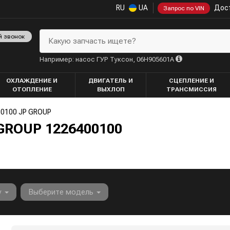
RU
UA
Дост
Запрос по VIN
й звонок
Какую запчасть ищете?
Например: насос ГУР Туксон, 06H905601A
ОХЛАЖДЕНИЕ И
ДВИГАТЕЛЬ И
СЦЕПЛЕНИЕ И
ОТОПЛЕНИЕ
ВЫХЛОП
ТРАНСМИССИЯ
0100 JP GROUP
GROUP 1226400100
у
Выберите модель