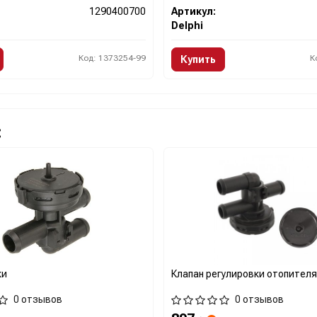
1290400700
Артикул:
Delphi
Код: 1373254-99
К
Купить
:
ки
Клапан регулировки отопителя
0 отзывов
0 отзывов