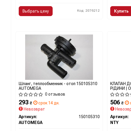
Код: 2076212
Выбрать цену
Купить
Шланг, теплообменник - отоп 150105310
КЛАПАН Д
AUTOMEGA
РІДИНИ | O
1992-,VECT
0 отзывов
1995-,SAAB
293
506
1997- CT
₴
срок 14 дн.
₴
с
Невозврат
Невозв
Артикул:
150105310
Артикул:
AUTOMEGA
NTY