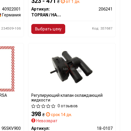
323 - 471
₴
от 1 дн.
40922001
Артикул:
206241
Германия
TOPRAN / HANS PRIES
: 234509-106
Код: 357687
Выбрать цену
ORSA
Регулирующий клапан охлаждающей
жидкости
0 отзывов
398
₴
срок 14 дн.
Невозврат
95SKV900
Артикул:
18-0107