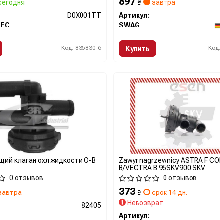
897
сегодня
₴
завтра
D0X001TT
Артикул:
EC
SWAG
Код: 835830-6
Код
Купить
щий клапан охл жидкости O-B
Zawуr nagrzewnicy ASTRA F C
B/VECTRA B 95SKV900 SKV
0 отзывов
0 отзывов
373
завтра
₴
срок 14 дн.
Невозврат
82405
Артикул: