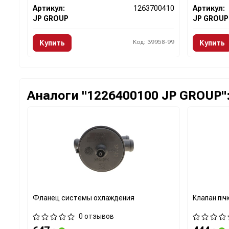
Артикул:
1263700410
Артикул:
JP GROUP
JP GROUP
Код: 39958-99
Купить
Купить
Аналоги "1226400100 JP GROUP"
Фланец системы охлаждения
Клапан піч
0 отзывов