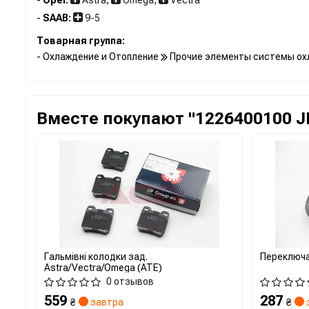
-
SAAB:
9-5
Товарная группа:
- Охлаждение и Отопление
Прочие элементы системы ох
Вместе покупают "1226400100 J
Гальмівні колодки зад.
Переключа
Astra/Vectra/Omega (ATE)
0 отзывов
559
287
₴
завтра
₴