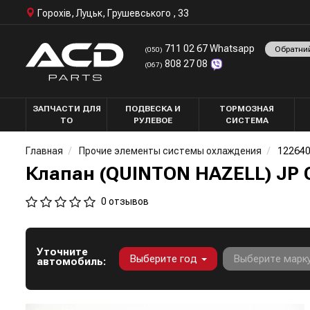
Горохів, Луцьк, Грушевського , 33
711 02 67 Whatsapp
Обратни
(050)
808 27 08
(067)
ЗАПЧАСТИ ДЛЯ
ПОДВЕСКА И
ТОРМОЗНАЯ
ТО
РУЛЕВОЕ
СИСТЕМА
Главная
Прочие элементы системы охлаждения
122640
Клапан (QUINTON HAZELL) JP 
0 отзывов
Уточните
Выберите год
Выберите марк
автомобиль: