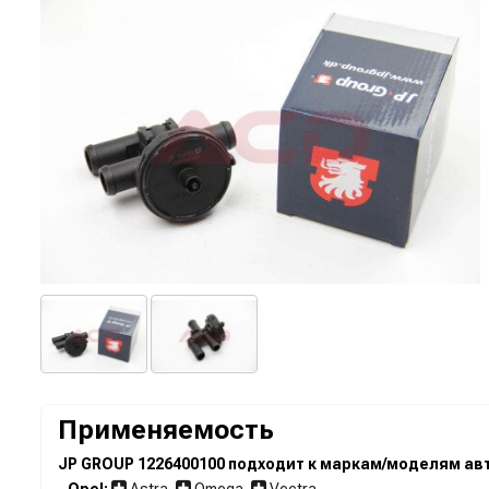
Применяемость
JP GROUP 1226400100 подходит к маркам/моделям авт
-
Opel:
Astra
,
Omega
,
Vectra