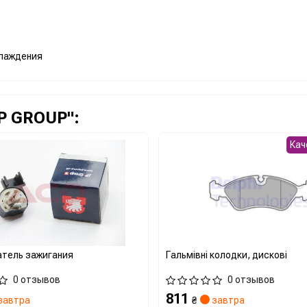
лаждения
P GROUP":
Кач
тель зажигания
Гальмівні колодки, дискові
0 отзывов
0 отзывов
811
завтра
₴
завтра