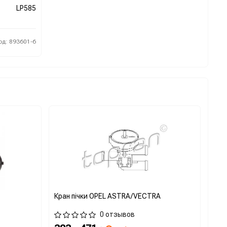
LP585
од: 893601-6
Кран пічки OPEL ASTRA/VECTRA
0 отзывов