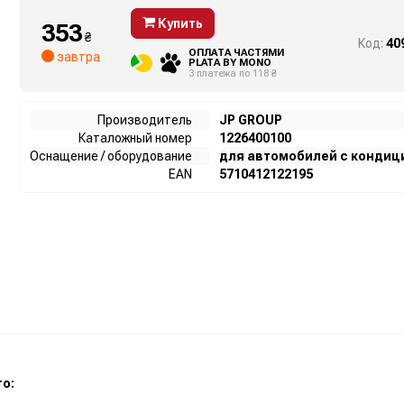
Купить
353
₴
Код:
40
ОПЛАТА ЧАСТЯМИ
завтра
PLATA BY MONO
3 платежа по 118 ₴
Производитель
JP GROUP
Каталожный номер
1226400100
Оснащение / оборудование
для автомобилей с конди
EAN
5710412122195
о: