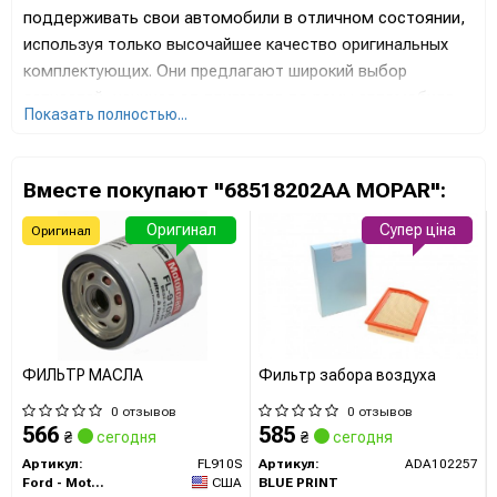
поддерживать свои автомобили в отличном состоянии,
используя только высочайшее качество оригинальных
комплектующих. Они предлагают широкий выбор
запчастей, начиная от двигателя до рамы автомобиля,
Показать полностью...
гарантируя абсолютную надежность и соответствие
стандартам производителя.
Вместе покупают "68518202AA MOPAR":
Сайт:
https://www.mopar.com/
Оригинал
Супер ціна
Оригинал
Все запчасти MOPAR →
ФИЛЬТР МАСЛА
Фильтр забора воздуха
0 отзывов
0 отзывов
566
585
₴
сегодня
₴
сегодня
Артикул:
FL910S
Артикул:
ADA102257
Ford - Motorcraft
США
BLUE PRINT