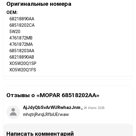
Оригинальные номера
OEM:
68218890AA
68518202CA
5W20
4761872MB
4761872MA
68518203AA
68218890AB
XO5W20Q1SP
XO5W20Q1FS
Отзывы о «MOPAR 68518202AA»
AjJdyQbSvArWURwhazJnm
,
26 Июля 2026
mhqtrjRvrqLRfbiUErwaw
Написать комментарий