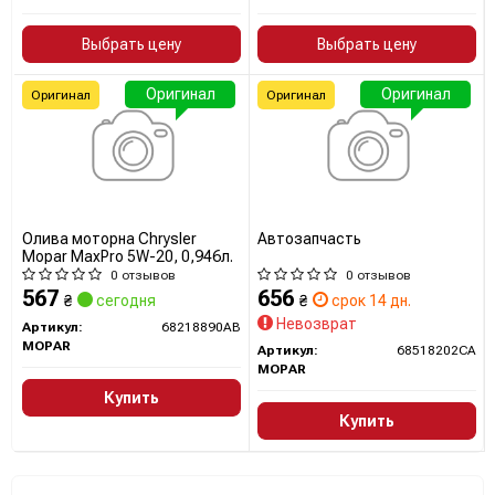
Выбрать цену
Выбрать цену
Оригинал
Оригинал
Оригинал
Оригинал
Олива моторна Chrysler
Автозапчасть
Mopar MaxPro 5W-20, 0,946л.
0 отзывов
0 отзывов
567
656
₴
сегодня
₴
срок 14 дн.
Невозврат
Артикул:
68218890AB
MOPAR
Артикул:
68518202CA
MOPAR
Купить
Купить