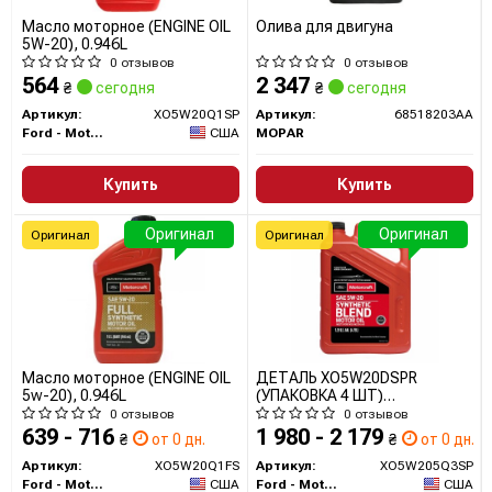
Масло моторное (ENGINE OIL
Олива для двигуна
5W-20), 0.946L
0 отзывов
0 отзывов
564
2 347
₴
сегодня
₴
сегодня
Артикул:
XO5W20Q1SP
Артикул:
68518203AA
Ford - Motorcraft
США
MOPAR
Купить
Купить
Оригинал
Оригинал
Оригинал
Оригинал
Масло моторное (ENGINE OIL
ДЕТАЛЬ XO5W20DSPR
5w-20), 0.946L
(УПАКОВКА 4 ШТ)
XO5W205Q3SP FORD
0 отзывов
0 отзывов
639 - 716
1 980 - 2 179
₴
от 0 дн.
₴
от 0 дн.
Артикул:
XO5W20Q1FS
Артикул:
XO5W205Q3SP
Ford - Motorcraft
США
Ford - Motorcraft
США