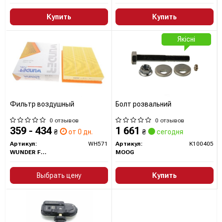
Купить
Купить
Якісні
Фильтр воздушный
Болт розвальний
0 отзывов
0 отзывов
359 - 434
1 661
₴
от 0 дн.
₴
сегодня
Артикул:
WH571
Артикул:
K100405
WUNDER FILTER
MOOG
Выбрать цену
Купить