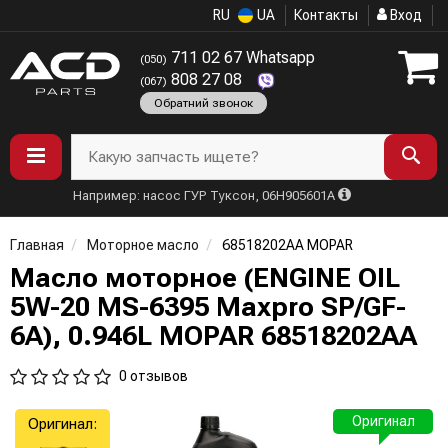
RU
UA
Контакты
Вход
711 02 67 Whatsapp
(050)
808 27 08
(067)
Обратний звонок
Какую запчасть ищете?
Например: насос ГУР Туксон, 06H905601A
Главная
Моторное масло
68518202AA MOPAR
Масло моторное (ENGINE OIL
5W-20 MS-6395 Maxpro SP/GF-
6A), 0.946L MOPAR 68518202AA
0 отзывов
Оригинал
Оригинал: