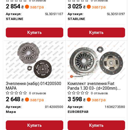
0 отзывов
0 отзывов
2 854
3 025
₴
завтра
₴
завтра
Артикул:
SL3DS1107
Артикул:
SL3DS1097
STARLINE
STARLINE
Купить
Купить
Зчеплення (набір) 014200500
Комплект зчеплення Fiat
MAPA
Panda 1.3D 03- (d=200mm)
(+вижимний) 1636273580
0 отзывов
0 отзывов
EUROREPAR
2 648
3 598
₴
завтра
₴
завтра
Артикул:
014200500
Артикул:
1636273580
Mapa
EUROREPAR
Купить
Купить