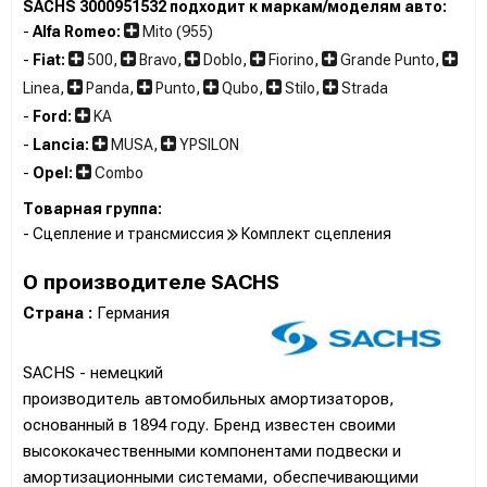
SACHS 3000951532 подходит к маркам/моделям авто:
-
Alfa Romeo:
Mito (955)
-
Fiat:
500
,
Bravo
,
Doblo
,
Fiorino
,
Grande Punto
,
Linea
,
Panda
,
Punto
,
Qubo
,
Stilo
,
Strada
-
Ford:
KA
-
Lancia:
MUSA
,
YPSILON
-
Opel:
Combo
Товарная группа:
- Сцепление и трансмиссия
Комплект сцепления
О производителе SACHS
Страна :
Германия
SACHS - немецкий
производитель автомобильных амортизаторов,
основанный в 1894 году. Бренд известен своими
высококачественными компонентами подвески и
амортизационными системами, обеспечивающими