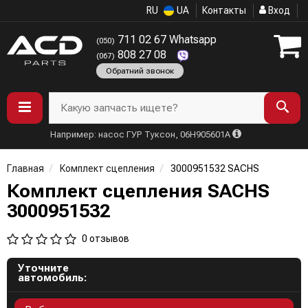
RU
UA
Контакты
Вход
711 02 67 Whatsapp
(050)
808 27 08
(067)
Обратний звонок
Какую запчасть ищете?
Например: насос ГУР Туксон, 06H905601A
Главная
Комплект сцепления
3000951532 SACHS
Комплект сцепления SACHS
3000951532
0 отзывов
Уточните
автомобиль: