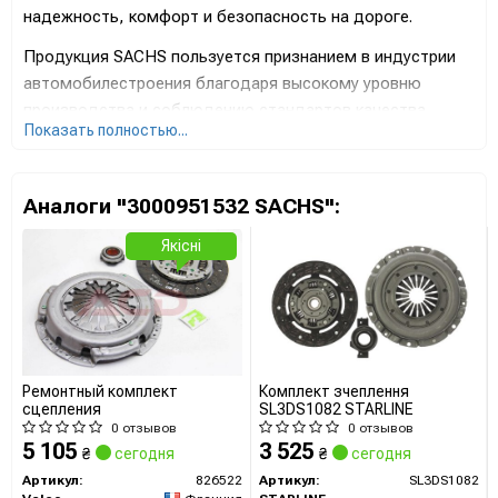
надежность, комфорт и безопасность на дороге.
Продукция SACHS пользуется признанием в индустрии
автомобилестроения благодаря высокому уровню
производства и соблюдению стандартов качества.
Показать полностью...
Амортизаторы SACHS известны своей эффективностью,
стойкостью к нагрузкам и оптимальной работой в
различных условиях.
Аналоги "3000951532 SACHS":
Бренд SACHS значительно инвестирует в исследования
Якісні
и разработку новейших технологий для повышения
производительности и обеспечения отличных
характеристик амортизации транспортных средств. Их
продукция широко используется в автопромышленности
и спорте, подтверждая высокий статус бренда.
Ремонтный комплект
Комплект зчеплення
Со своим богатым наследием и передовыми
сцепления
SL3DS1082 STARLINE
разработками, SACHS всегда остается лидером в
0 отзывов
0 отзывов
5 105
3 525
₴
сегодня
₴
сегодня
производстве амортизаторов и подвески, обеспечивая
Артикул:
826522
Артикул:
SL3DS1082
водителям уверенность в их безопасности и удобстве