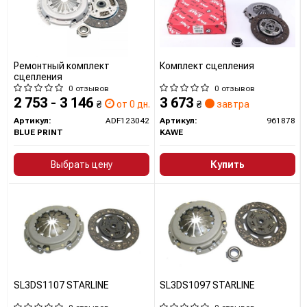
Ремонтный комплект
Комплект сцепления
сцепления
0 отзывов
0 отзывов
2 753 - 3 146
3 673
₴
от 0 дн.
₴
завтра
Артикул:
ADF123042
Артикул:
961878
BLUE PRINT
KAWE
Выбрать цену
Купить
SL3DS1107 STARLINE
SL3DS1097 STARLINE