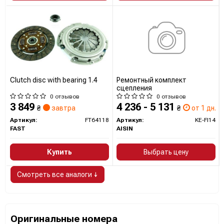
Clutch disc with bearing 1.4
Ремонтный комплект
сцепления
0 отзывов
0 отзывов
3 849
4 236 - 5 131
₴
завтра
₴
от 1 дн.
Артикул:
FT64118
Артикул:
KE-FI14
FAST
AISIN
Купить
Выбрать цену
Смотреть все аналоги ↓
Оригинальные номера