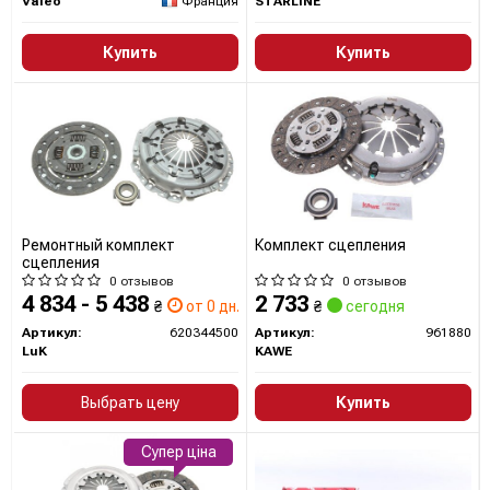
Valeo
Франция
STARLINE
во время каждой поездки.
Купить
Купить
Сайт:
https://aftermarket.zf.com/en/aftermarket-portal/our-
brands/sachs/
Все запчасти SACHS →
Ремонтный комплект
Комплект сцепления
сцепления
0 отзывов
0 отзывов
4 834 - 5 438
2 733
₴
от 0 дн.
₴
сегодня
Артикул:
620344500
Артикул:
961880
LuK
KAWE
Выбрать цену
Купить
Супер ціна