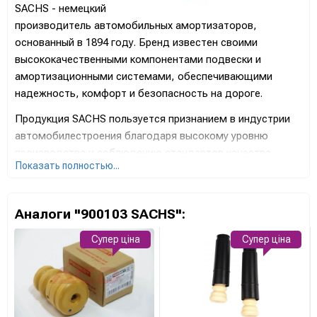
SACHS - немецкий
производитель автомобильных амортизаторов,
основанный в 1894 году. Бренд известен своими
высококачественными компонентами подвески и
амортизационными системами, обеспечивающими
надежность, комфорт и безопасность на дороге.
Продукция SACHS пользуется признанием в индустрии
автомобилестроения благодаря высокому уровню
производства и соблюдению стандартов качества.
Показать полностью...
Амортизаторы SACHS известны своей эффективностью,
стойкостью к нагрузкам и оптимальной работой в
различных условиях.
Аналоги "900103 SACHS":
Бренд SACHS значительно инвестирует в исследования
Супер ціна
Супер ціна
и разработку новейших технологий для повышения
производительности и обеспечения отличных
характеристик амортизации транспортных средств. Их
продукция широко используется в автопромышленности
и спорте, подтверждая высокий статус бренда.