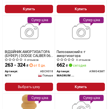
Купить
Купить
Супер ціна
Супер ціна
ВІДБІЙНИК АМОРТИЗАТОРА
Пилозахисний к-т
(БУФЕР) | DODGE CALIBER 06-,
амортизатора
JEEP COMPASS/PATRIOT 06- /
0 отзывов
0 отзывов
ЗАД/ ABCH018 NTY
263 - 324
662
₴
от 0 дн.
₴
сегодня
Артикул:
ABCH018
Артикул:
A9W043MT
NTY
Польша
MAGNUM TECHNOLOGY
Выбрать цену
Купить
Супер ціна
Супер ціна