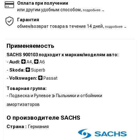
Оплата при получении
или другим удобным способом,
подробнее →
Гарантия
обмен/возврат товара в течение 14 дней,
подробнее →
Применяемость
SACHS 900103 подходит к маркам/моделям авто:
-
Audi:
A4
,
A6
-
Skoda:
Superb
-
Volkswagen:
Passat
Товарная группа:
- Подвеска и Рулевое
Пыльники и отбойники
амортизаторов
О производителе SACHS
Страна :
Германия