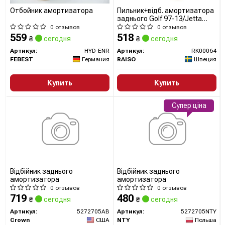
Отбойник амортизатора
Пильник+відб. амортизатора
Со своим богатым наследием и передовыми
заднього Golf 97-13/Jetta
06-/Octavia 96-11 (к-т 2 шт)
разработками, SACHS всегда остается лидером в
0 отзывов
0 отзывов
559
518
₴
сегодня
₴
сегодня
производстве амортизаторов и подвески, обеспечивая
Артикул:
HYD-ENR
Артикул:
RK00064
водителям уверенность в их безопасности и удобстве
FEBEST
Германия
RAISO
Швеция
во время каждой поездки.
Купить
Купить
Сайт:
https://aftermarket.zf.com/en/aftermarket-portal/our-
Супер ціна
brands/sachs/
Все запчасти SACHS →
Відбійник заднього
Відбійник заднього
амортизатора
амортизатора
0 отзывов
0 отзывов
719
480
₴
сегодня
₴
сегодня
Артикул:
5272705AB
Артикул:
5272705NTY
Crown
США
NTY
Польша