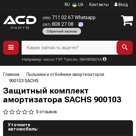
RU
UA
Контакты
Вход
711 02 67 Whatsapp
(050)
808 27 08
(067)
Обратний звонок
Какую запчасть ищете?
Например: насос ГУР Туксон, 06H905601A
Главная
Пыльники и отбойники амортизаторов
900103 SACHS
Защитный комплект
амортизатора SACHS 900103
0 отзывов
Уточните
автомобиль: